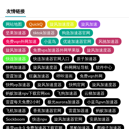
友情链接
网站地图
QuickQ
旋风加速度器
旋风加速
坚果加速器
tiktok加速器
狗急加速器官网
免费vqn外网加速
小蓝鸟
优途加速器官网
风驰加速器
旋风加速器
免费vps加速器外网苹果版
旋风加速度器
快连加速器
快连加速器官网入口
原子加速器
快鸭加速器
旋风加速度器
外网网址导航
软件中心
雷霆加速
狂飙加速器
哔咔漫画
免费vqn外网
快鸭vp加速器
旋风加速度器
快鸭官网
旋风加速度器
蚂蚁加速npv下载官网ios
飞狗加速器
云梯加速器
雷霆每天免费2小时
极光aurora加速器
小蓝鸟pvn加速器
飞机加速器
香蕉加速器官网
雷霆加器速
蚂蚁加速器
Sockboom
快连npv
旋风加速器官网
安易加速器
暴雪vp永久免费加速器下载官网
黑豹加速器
爬梯子加速器