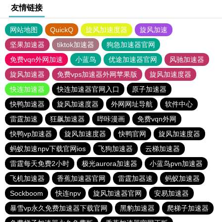
友情链接
网站地图
QuickQ
旋风加速度器
旋风加速
坚果加速器
tiktok加速器
狗急加速器官网
免费vqn外网加速
小蓝鸟
优途加速器官网
风驰加速器
旋风加速器
免费vps加速器外网苹果版
旋风加速度器
快连加速器
快连加速器官网入口
原子加速器
快鸭加速器
旋风加速度器
外网网址导航
软件中心
雷霆加速
狂飙加速器
哔咔漫画
免费vqn外网
快鸭vp加速器
旋风加速度器
快鸭官网
旋风加速度器
蚂蚁加速npv下载官网ios
飞狗加速器
云梯加速器
雷霆每天免费2小时
极光aurora加速器
小蓝鸟pvn加速器
飞机加速器
香蕉加速器官网
雷霆加器速
蚂蚁加速器
Sockboom
快连npv
旋风加速器官网
安易加速器
暴雪vp永久免费加速器下载官网
黑豹加速器
爬梯子加速器