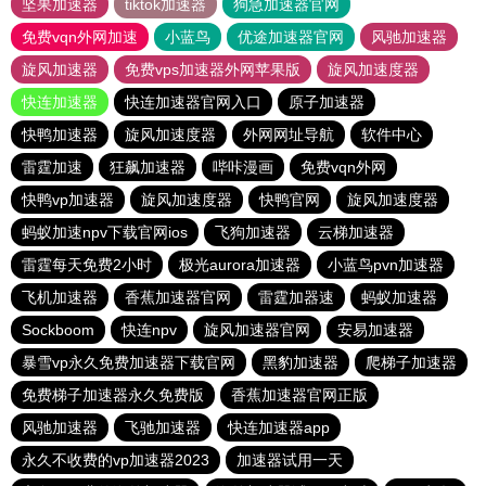
坚果加速器
tiktok加速器
狗急加速器官网
免费vqn外网加速
小蓝鸟
优途加速器官网
风驰加速器
旋风加速器
免费vps加速器外网苹果版
旋风加速度器
快连加速器
快连加速器官网入口
原子加速器
快鸭加速器
旋风加速度器
外网网址导航
软件中心
雷霆加速
狂飙加速器
哔咔漫画
免费vqn外网
快鸭vp加速器
旋风加速度器
快鸭官网
旋风加速度器
蚂蚁加速npv下载官网ios
飞狗加速器
云梯加速器
雷霆每天免费2小时
极光aurora加速器
小蓝鸟pvn加速器
飞机加速器
香蕉加速器官网
雷霆加器速
蚂蚁加速器
Sockboom
快连npv
旋风加速器官网
安易加速器
暴雪vp永久免费加速器下载官网
黑豹加速器
爬梯子加速器
免费梯子加速器永久免费版
香蕉加速器官网正版
风驰加速器
飞驰加速器
快连加速器app
永久不收费的vp加速器2023
加速器试用一天