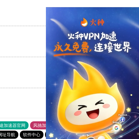
支持
[0]
反对
[0]
支持
[0]
反对
[0]
支持
[0]
反对
[0]
途加速器官网
风驰加速器
旋风加速器
网址导航
软件中心
雷霆加速
狂飙加速器
哔咔漫画