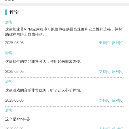
评论
游客
这款加速器VPM应用程序可以给你提供最高速度和安全性的连接，并帮
助你在网络上自由移动。
2025-05-05
支持
[0]
反对
[0]
游客
这款软件的功能非常强大，使用起来非常方便。
2025-05-05
支持
[0]
反对
[0]
游客
这款游戏的音乐非常优美，听了让人心旷神怡。
2025-05-05
支持
[0]
反对
[0]
游客
这个是app神器