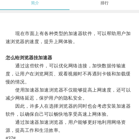
简介
排行
现在市面上有各种类型的加速器软件，可以帮助用户加
速浏览器的速度，提升上网体验。
怎么给浏览器挂加速器
通过这些软件，可以优化网络连接，加快数据传输速
度，让用户在浏览网页、观看视频时不再遇到卡顿和加载缓
慢的情况。
使用加速器加速浏览器不仅能够提高上网速度，还可以
减少网络延迟，保护用户的隐私安全。
因此，许多人在选择浏览器的同时也会考虑安装加速器
软件，以确保自己可以畅快地享受高速上网体验。
通过加速器加速浏览器，用户能够更好地利用网络资
源，提高工作和生活效率。
#37#