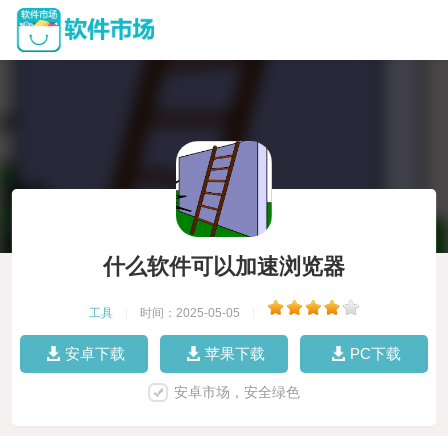
什么软件可以加速浏览器
工具
|
时间：2025-05-05
|
安卓下载
苹果下载
PC下载
安卓市场，安全绿色