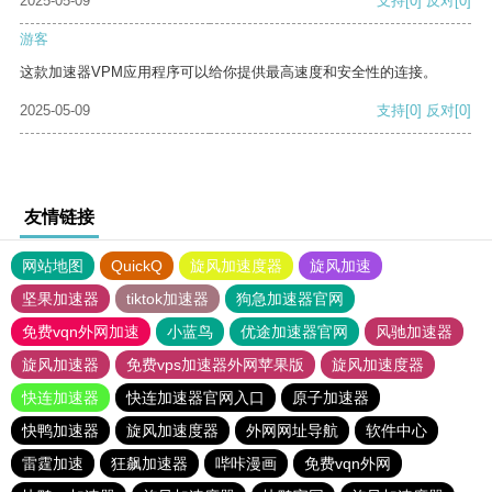
2025-05-09
支持
[0]
反对
[0]
游客
这款加速器VPM应用程序可以给你提供最高速度和安全性的连接。
2025-05-09
支持
[0]
反对
[0]
友情链接
网站地图
QuickQ
旋风加速度器
旋风加速
坚果加速器
tiktok加速器
狗急加速器官网
免费vqn外网加速
小蓝鸟
优途加速器官网
风驰加速器
旋风加速器
免费vps加速器外网苹果版
旋风加速度器
快连加速器
快连加速器官网入口
原子加速器
快鸭加速器
旋风加速度器
外网网址导航
软件中心
雷霆加速
狂飙加速器
哔咔漫画
免费vqn外网