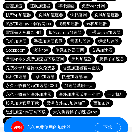
雷霆加速
狂飙加速器
哔咔漫画
免费vqn外网
快鸭vp加速器
旋风加速度器
快鸭官网
旋风加速度器
蚂蚁加速npv下载官网ios
飞狗加速器
云梯加速器
雷霆每天免费2小时
极光aurora加速器
小蓝鸟pvn加速器
飞机加速器
香蕉加速器官网
雷霆加器速
蚂蚁加速器
Sockboom
快连npv
旋风加速器官网
安易加速器
暴雪vp永久免费加速器下载官网
黑豹加速器
爬梯子加速器
免费梯子加速器永久免费版
香蕉加速器官网正版
风驰加速器
飞驰加速器
快连加速器app
永久不收费的vp加速器2023
加速器试用一天
永久不收费的海外加速器
海外加速器试用一小时
一元机场
旋风加速官网下载
黑洞海外npv加速梯子
西柚加速
黑洞加速npv官网下载
永久免费梯子加速器app
暴雪加速器
快联加速器
永久免费使用的加速器
下载