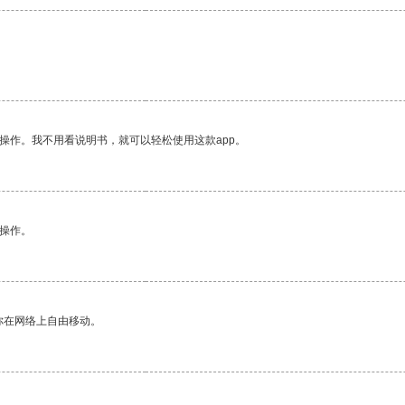
操作。我不用看说明书，就可以轻松使用这款app。
悉操作。
你在网络上自由移动。