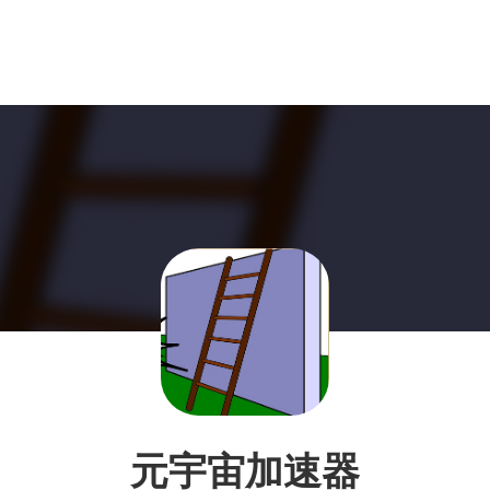
元宇宙加速器