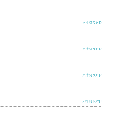
支持
[0]
反对
[0]
支持
[0]
反对
[0]
支持
[0]
反对
[0]
支持
[0]
反对
[0]