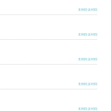
支持
[0]
反对
[0]
支持
[0]
反对
[0]
支持
[0]
反对
[0]
支持
[0]
反对
[0]
支持
[0]
反对
[0]