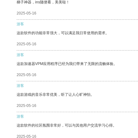
梯子神器，ins随便看，美美哒！
2025-05-16
游客
这款软件的功能非常强大，可以满足我日常使用的需求。
2025-05-16
游客
这款加速器VPM应用程序已经为我们带来了无限的流畅体验。
2025-05-16
游客
这款游戏的音乐非常优美，听了让人心旷神怡。
2025-05-16
游客
这款软件的社区氛围非常好，可以与其他用户交流学习心得。
2025-05-16