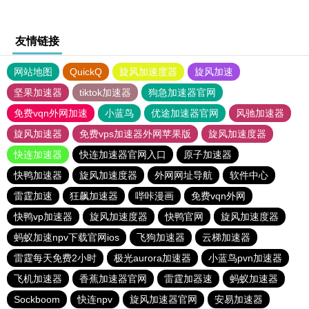
友情链接
网站地图
QuickQ
旋风加速度器
旋风加速
坚果加速器
tiktok加速器
狗急加速器官网
免费vqn外网加速
小蓝鸟
优途加速器官网
风驰加速器
旋风加速器
免费vps加速器外网苹果版
旋风加速度器
快连加速器
快连加速器官网入口
原子加速器
快鸭加速器
旋风加速度器
外网网址导航
软件中心
雷霆加速
狂飙加速器
哔咔漫画
免费vqn外网
快鸭vp加速器
旋风加速度器
快鸭官网
旋风加速度器
蚂蚁加速npv下载官网ios
飞狗加速器
云梯加速器
雷霆每天免费2小时
极光aurora加速器
小蓝鸟pvn加速器
飞机加速器
香蕉加速器官网
雷霆加器速
蚂蚁加速器
Sockboom
快连npv
旋风加速器官网
安易加速器