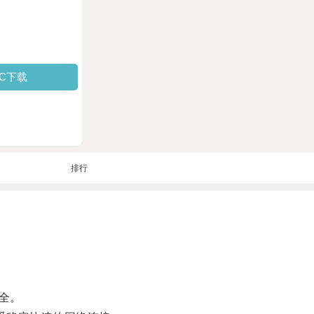
PC下载
排行
全。