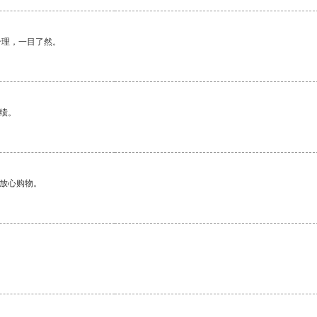
合理，一目了然。
绩。
够放心购物。