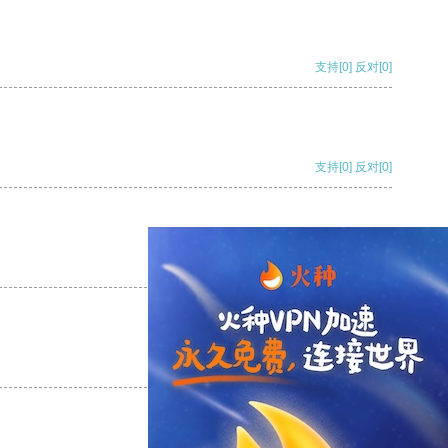
支持
[0]
反对
[0]
支持
[0]
反对
[0]
支持
[0]
反对
[0]
支持
[0]
反对
[0]