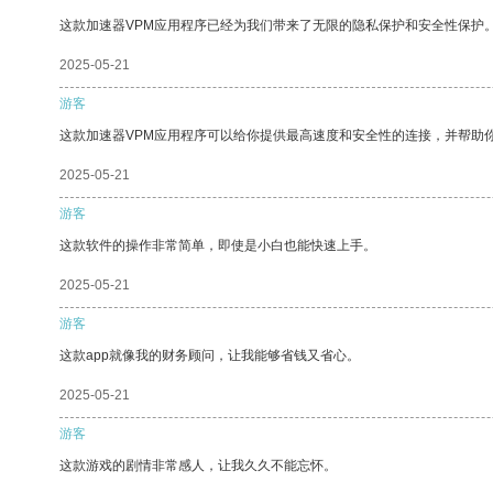
这款加速器VPM应用程序已经为我们带来了无限的隐私保护和安全性保护
2025-05-21
游客
这款加速器VPM应用程序可以给你提供最高速度和安全性的连接，并帮助
2025-05-21
游客
这款软件的操作非常简单，即使是小白也能快速上手。
2025-05-21
游客
这款app就像我的财务顾问，让我能够省钱又省心。
2025-05-21
游客
这款游戏的剧情非常感人，让我久久不能忘怀。