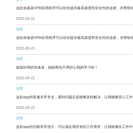
这款加速器VPM应用程序可以给你提供最高速度和安全性的连接，并帮助
2025-05-21
游客
这款加速器VPM应用程序可以给你提供最高速度和安全性的连接，并帮助
2025-05-21
游客
超级好用的加速器，妈妈再也不用担心我的学习啦！
2025-05-21
游客
这款app的客服非常专业，遇到问题总是能够及时解决，让我能够安心工作
2025-05-21
游客
这款app的功能非常强大，可以满足我所有的工作需求，让我能够在工作