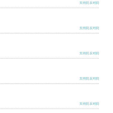
支持
[0]
反对
[0]
支持
[0]
反对
[0]
支持
[0]
反对
[0]
支持
[0]
反对
[0]
支持
[0]
反对
[0]