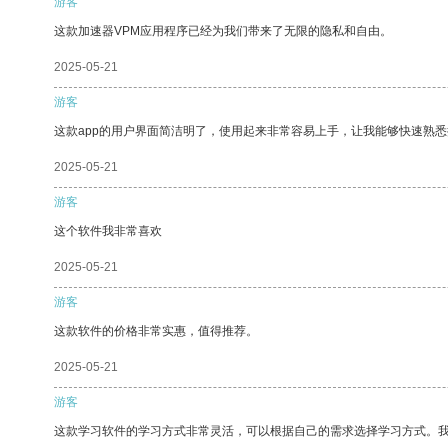
游客
这款加速器VPM应用程序已经为我们带来了无限的隐私和自由。
2025-05-21
游客
这款app的用户界面简洁明了，使用起来非常容易上手，让我能够快速熟悉
2025-05-21
游客
这个软件我非常喜欢
2025-05-21
游客
这款软件的价格非常实惠，值得推荐。
2025-05-21
游客
这款学习软件的学习方式非常灵活，可以根据自己的需求选择学习方式。