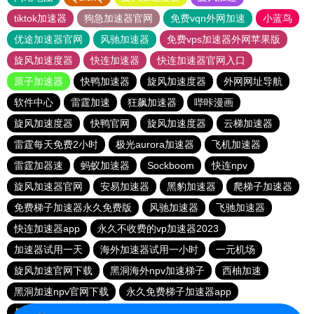
tiktok加速器
狗急加速器官网
免费vqn外网加速
小蓝鸟
优途加速器官网
风驰加速器
免费vps加速器外网苹果版
旋风加速度器
快连加速器
快连加速器官网入口
原子加速器
快鸭加速器
旋风加速度器
外网网址导航
软件中心
雷霆加速
狂飙加速器
哔咔漫画
旋风加速度器
快鸭官网
旋风加速度器
云梯加速器
雷霆每天免费2小时
极光aurora加速器
飞机加速器
雷霆加器速
蚂蚁加速器
Sockboom
快连npv
旋风加速器官网
安易加速器
黑豹加速器
爬梯子加速器
免费梯子加速器永久免费版
风驰加速器
飞驰加速器
快连加速器app
永久不收费的vp加速器2023
加速器试用一天
海外加速器试用一小时
一元机场
旋风加速官网下载
黑洞海外npv加速梯子
西柚加速
黑洞加速npv官网下载
永久免费梯子加速器app
暴雪加速器
快联加速器