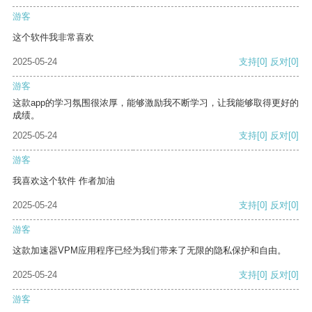
游客
这个软件我非常喜欢
2025-05-24
支持
[0]
反对
[0]
游客
这款app的学习氛围很浓厚，能够激励我不断学习，让我能够取得更好的
成绩。
2025-05-24
支持
[0]
反对
[0]
游客
我喜欢这个软件 作者加油
2025-05-24
支持
[0]
反对
[0]
游客
这款加速器VPM应用程序已经为我们带来了无限的隐私保护和自由。
2025-05-24
支持
[0]
反对
[0]
游客