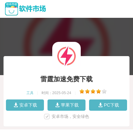
雷霆加速免费下载
工具
|
时间：2025-05-24
|
安卓下载
苹果下载
PC下载
安卓市场，安全绿色