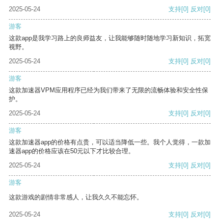
2025-05-24
支持
[0]
反对
[0]
游客
这款app是我学习路上的良师益友，让我能够随时随地学习新知识，拓宽
视野。
2025-05-24
支持
[0]
反对
[0]
游客
这款加速器VPM应用程序已经为我们带来了无限的流畅体验和安全性保
护。
2025-05-24
支持
[0]
反对
[0]
游客
这款加速器app的价格有点贵，可以适当降低一些。我个人觉得，一款加
速器app的价格应该在50元以下才比较合理。
2025-05-24
支持
[0]
反对
[0]
游客
这款游戏的剧情非常感人，让我久久不能忘怀。
2025-05-24
支持
[0]
反对
[0]