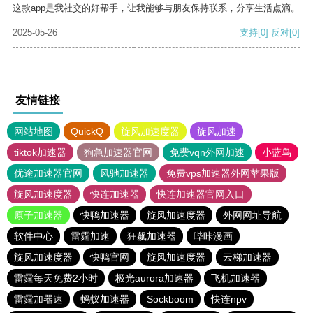
这款app是我社交的好帮手，让我能够与朋友保持联系，分享生活点滴。
2025-05-26
支持
[0]
反对
[0]
友情链接
网站地图
QuickQ
旋风加速度器
旋风加速
tiktok加速器
狗急加速器官网
免费vqn外网加速
小蓝鸟
优途加速器官网
风驰加速器
免费vps加速器外网苹果版
旋风加速度器
快连加速器
快连加速器官网入口
原子加速器
快鸭加速器
旋风加速度器
外网网址导航
软件中心
雷霆加速
狂飙加速器
哔咔漫画
旋风加速度器
快鸭官网
旋风加速度器
云梯加速器
雷霆每天免费2小时
极光aurora加速器
飞机加速器
雷霆加器速
蚂蚁加速器
Sockboom
快连npv