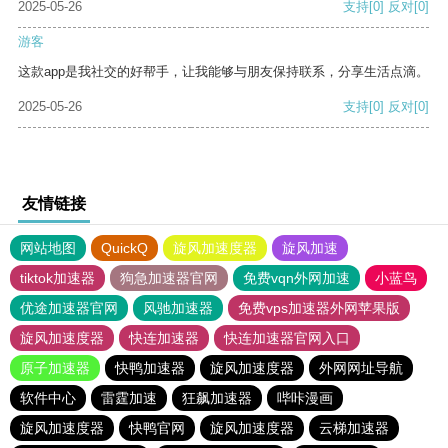
2025-05-26
支持
[0]
反对
[0]
游客
这款app是我社交的好帮手，让我能够与朋友保持联系，分享生活点滴。
2025-05-26
支持
[0]
反对
[0]
友情链接
网站地图
QuickQ
旋风加速度器
旋风加速
tiktok加速器
狗急加速器官网
免费vqn外网加速
小蓝鸟
优途加速器官网
风驰加速器
免费vps加速器外网苹果版
旋风加速度器
快连加速器
快连加速器官网入口
原子加速器
快鸭加速器
旋风加速度器
外网网址导航
软件中心
雷霆加速
狂飙加速器
哔咔漫画
旋风加速度器
快鸭官网
旋风加速度器
云梯加速器