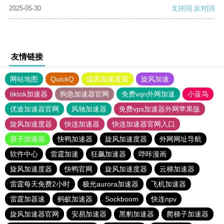
2025-05-30
支持
[0]
反对
[0]
友情链接
网站地图
QuickQ
旋风加速度器
旋风加速
tiktok加速器
狗急加速器官网
免费vqn外网加速
小蓝鸟
优途加速器官网
风驰加速器
免费vps加速器外网苹果版
旋风加速度器
快连加速器
快连加速器官网入口
原子加速器
快鸭加速器
旋风加速度器
外网网址导航
软件中心
雷霆加速
狂飙加速器
哔咔漫画
旋风加速度器
快鸭官网
旋风加速度器
云梯加速器
雷霆每天免费2小时
极光aurora加速器
飞机加速器
雷霆加器速
蚂蚁加速器
Sockboom
快连npv
旋风加速器官网
安易加速器
黑豹加速器
爬梯子加速器