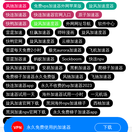
风驰加速器
免费vps加速器外网苹果版
旋风加速度器
快连加速器
快连加速器官网入口
原子加速器
快鸭加速器
旋风加速度器
外网网址导航
软件中心
雷霆加速
狂飙加速器
哔咔漫画
旋风加速度器
快鸭官网
旋风加速度器
云梯加速器
雷霆每天免费2小时
极光aurora加速器
飞机加速器
雷霆加器速
蚂蚁加速器
Sockboom
快连npv
旋风加速器官网
安易加速器
黑豹加速器
爬梯子加速器
免费梯子加速器永久免费版
风驰加速器
飞驰加速器
快连加速器app
永久不收费的vp加速器2023
加速器试用一天
海外加速器试用一小时
一元机场
旋风加速官网下载
黑洞海外npv加速梯子
西柚加速
黑洞加速npv官网下载
永久免费梯子加速器app
暴雪加速器
快联加速器
永久免费使用的加速器
下载