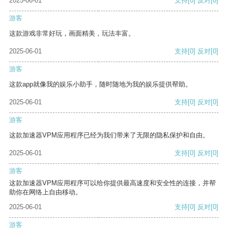
2025-06-01
支持
[0]
反对
[0]
游客
这款游戏非常好玩，画面精美，玩法丰富。
2025-06-01
支持
[0]
反对
[0]
游客
这款app就像我的娱乐小助手，随时随地为我的娱乐提供帮助。
2025-06-01
支持
[0]
反对
[0]
游客
这款加速器VPM应用程序已经为我们带来了无限的隐私保护和自由。
2025-06-01
支持
[0]
反对
[0]
游客
这款加速器VPM应用程序可以给你提供最高速度和安全性的连接，并帮
助你在网络上自由移动。
2025-06-01
支持
[0]
反对
[0]
游客