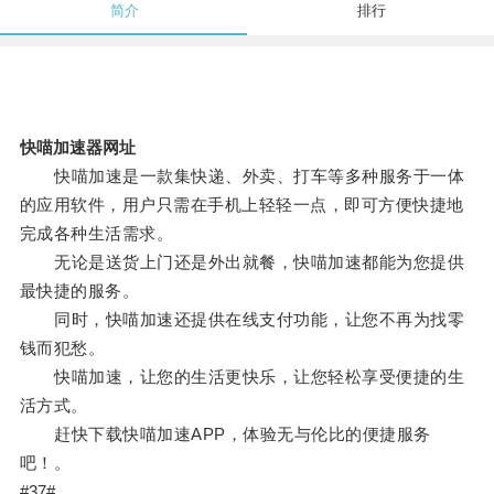
简介
排行
快喵加速器网址
快喵加速是一款集快递、外卖、打车等多种服务于一体
的应用软件，用户只需在手机上轻轻一点，即可方便快捷地
完成各种生活需求。
无论是送货上门还是外出就餐，快喵加速都能为您提供
最快捷的服务。
同时，快喵加速还提供在线支付功能，让您不再为找零
钱而犯愁。
快喵加速，让您的生活更快乐，让您轻松享受便捷的生
活方式。
赶快下载快喵加速APP，体验无与伦比的便捷服务
吧！。
#37#