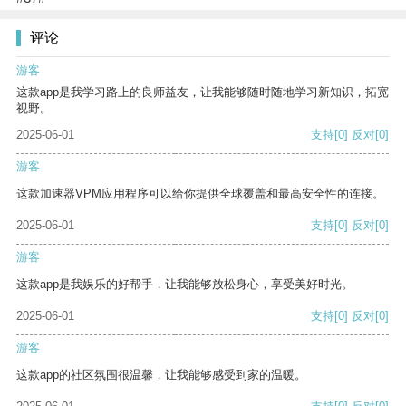
评论
游客
这款app是我学习路上的良师益友，让我能够随时随地学习新知识，拓宽
视野。
2025-06-01
支持
[0]
反对
[0]
游客
这款加速器VPM应用程序可以给你提供全球覆盖和最高安全性的连接。
2025-06-01
支持
[0]
反对
[0]
游客
这款app是我娱乐的好帮手，让我能够放松身心，享受美好时光。
2025-06-01
支持
[0]
反对
[0]
游客
这款app的社区氛围很温馨，让我能够感受到家的温暖。