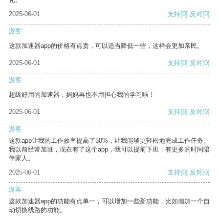
2025-06-01
支持
[0]
反对
[0]
游客
这款加速器app的价格有点贵，可以适当降低一些，这样会更加亲民。
2025-06-01
支持
[0]
反对
[0]
游客
超级好用的加速器，妈妈再也不用担心我的学习啦！
2025-06-01
支持
[0]
反对
[0]
游客
这款app让我的工作效率提高了50%，让我能够更轻松地完成工作任务。
我以前经常加班，现在有了这个app，我可以提前下班，有更多的时间陪
伴家人。
2025-06-01
支持
[0]
反对
[0]
游客
这款加速器app的功能有点单一，可以增加一些新功能，比如增加一个自
动切换线路的功能。