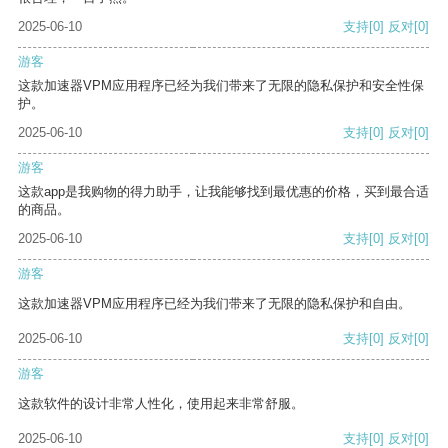
2025-06-10
支持
[0]
反对
[0]
游客
这款加速器VPM应用程序已经为我们带来了无限的隐私保护和安全性保
护。
2025-06-10
支持
[0]
反对
[0]
游客
这款app是我购物的得力助手，让我能够找到最优惠的价格，买到最合适
的商品。
2025-06-10
支持
[0]
反对
[0]
游客
这款加速器VPM应用程序已经为我们带来了无限的隐私保护和自由。
2025-06-10
支持
[0]
反对
[0]
游客
这款软件的设计非常人性化，使用起来非常舒服。
2025-06-10
支持
[0]
反对
[0]