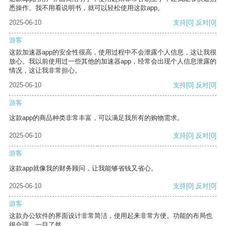
悉操作。我不用看说明书，就可以轻松使用这款app。
2025-06-10
支持
[0]
反对
[0]
游客
这款加速器app的安全性很高，使用过程中不会泄露个人信息，这让我很
放心。我以前使用过一些其他的加速器app，经常会出现个人信息泄露的
情况，这让我非常担心。
2025-06-10
支持
[0]
反对
[0]
游客
这款app的商品种类非常丰富，可以满足我所有的购物需求。
2025-06-10
支持
[0]
反对
[0]
游客
这款app就像我的财务顾问，让我能够省钱又省心。
2025-06-10
支持
[0]
反对
[0]
游客
这款办公软件的界面设计非常简洁，使用起来非常方便。功能的布局也
很合理，一目了然。