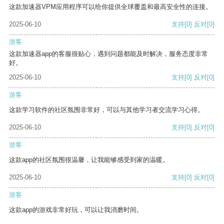
这款加速器VPM应用程序可以给你提供全球覆盖和最高安全性的连接。
2025-06-10
支持
[0]
反对
[0]
游客
这款加速器app的客服很贴心，遇到问题都能及时解决，服务态度非常
好。
2025-06-10
支持
[0]
反对
[0]
游客
这款学习软件的社区氛围非常好，可以与其他学习者交流学习心得。
2025-06-10
支持
[0]
反对
[0]
游客
这款app的社区氛围很温馨，让我能够感受到家的温暖。
2025-06-10
支持
[0]
反对
[0]
游客
这款app的游戏非常好玩，可以让我消磨时间。