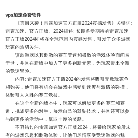
vps加速免费软件
《震撼来袭！雷霆加速官方正版2024震撼发售》关键词:
雷霆加速、官方正版、2024描述: 长期备受期待的雷霆加速
官方正版2024即将在全球范围内震撼发售，引发了众多游戏
玩家的热切关注。
该款游戏以其刺激的赛车竞速和极致的游戏体验而闻名
于世，并且在新版中加入了更多创新元素，为玩家带来全新
的竞速冒险。
内容: 雷霆加速官方正版2024的发售将吸引无数玩家争
相购买，他们将有机会在游戏中感受到速度与激情的碰撞，
体验引人入胜的赛车竞技。
在这个全新的版本中，玩家可以解锁更多的赛车和赛
道，挑战更多的对手，展示自己的驾驶技术，并且还可以参
与到更多的活动中，赢取丰厚的奖励。
不容错过的雷霆加速官方正版2024，将带给玩家前所未
有的游戏乐趣和刺激体验，让他们尽情享受竞速游戏的魅