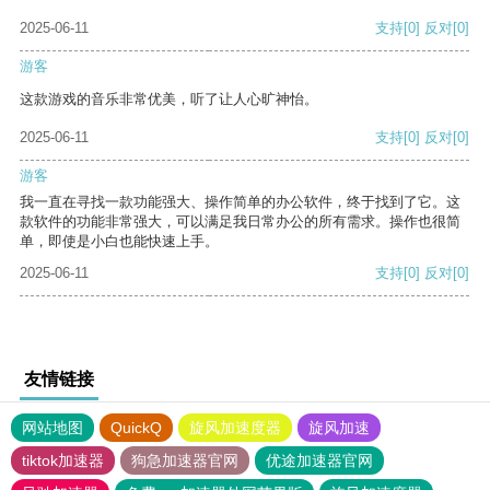
2025-06-11
支持
[0]
反对
[0]
游客
这款游戏的音乐非常优美，听了让人心旷神怡。
2025-06-11
支持
[0]
反对
[0]
游客
我一直在寻找一款功能强大、操作简单的办公软件，终于找到了它。这
款软件的功能非常强大，可以满足我日常办公的所有需求。操作也很简
单，即使是小白也能快速上手。
2025-06-11
支持
[0]
反对
[0]
友情链接
网站地图
QuickQ
旋风加速度器
旋风加速
tiktok加速器
狗急加速器官网
优途加速器官网