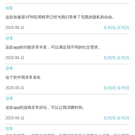
游客
这款加速器VPM应用程序已经为我们带来了无限的隐私和自由。
2025-06-11
支持
[0]
反对
[0]
游客
这款app的功能非常丰富，可以满足我不同的社交需求。
2025-06-11
支持
[0]
反对
[0]
游客
这个软件我非常喜欢
2025-06-11
支持
[0]
反对
[0]
游客
这款app的游戏非常好玩，可以让我消磨时间。
2025-06-11
支持
[0]
反对
[0]
游客