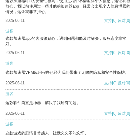
这款加速器app的安全性很高，使用过程中不会泄露个人信息，这让我很
放心。我以前使用过一些其他的加速器app，经常会出现个人信息泄露的
情况，这让我非常担心。
2025-06-11
支持
[0]
反对
[0]
游客
这款加速器app的客服很贴心，遇到问题都能及时解决，服务态度非常
好。
2025-06-11
支持
[0]
反对
[0]
游客
这款加速器VPM应用程序已经为我们带来了无限的隐私和安全性保护。
2025-06-11
支持
[0]
反对
[0]
游客
这款软件简直是神器，解决了我所有问题。
2025-06-11
支持
[0]
反对
[0]
游客
这款游戏的剧情非常感人，让我久久不能忘怀。