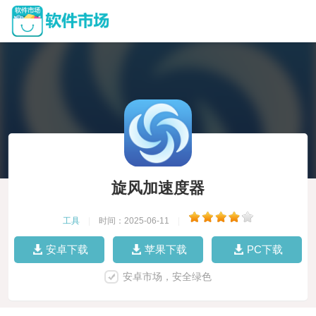
旋风加速度器
工具
|
时间：2025-06-11
|
安卓下载
苹果下载
PC下载
安卓市场，安全绿色