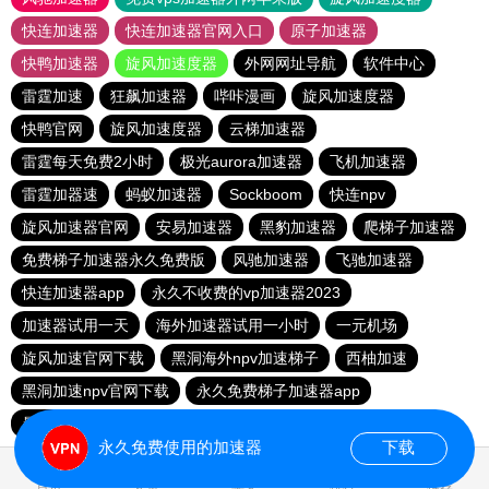
快连加速器
快连加速器官网入口
原子加速器
快鸭加速器
旋风加速度器
外网网址导航
软件中心
雷霆加速
狂飙加速器
哔咔漫画
旋风加速度器
快鸭官网
旋风加速度器
云梯加速器
雷霆每天免费2小时
极光aurora加速器
飞机加速器
雷霆加器速
蚂蚁加速器
Sockboom
快连npv
旋风加速器官网
安易加速器
黑豹加速器
爬梯子加速器
免费梯子加速器永久免费版
风驰加速器
飞驰加速器
快连加速器app
永久不收费的vp加速器2023
加速器试用一天
海外加速器试用一小时
一元机场
旋风加速官网下载
黑洞海外npv加速梯子
西柚加速
黑洞加速npv官网下载
永久免费梯子加速器app
暴雪加速器
快联加速器
永久免费使用的加速器
下载
0.299778s
首页
安卓
苹果
排行
推荐