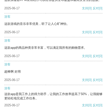
2025-06-17
支持
[0]
反对
[0]
游客
这款游戏的音乐非常优美，听了让人心旷神怡。
2025-06-17
支持
[0]
反对
[0]
游客
这款app的商品种类非常丰富，可以满足我所有的购物需求。
2025-06-17
支持
[0]
反对
[0]
游客
超棒啊 好用
2025-06-17
支持
[0]
反对
[0]
游客
这款app是我工作上的得力助手，让我的工作效率提高了50%，让我能够
更轻松地完成工作任务。
2025-06-17
支持
[0]
反对
[0]