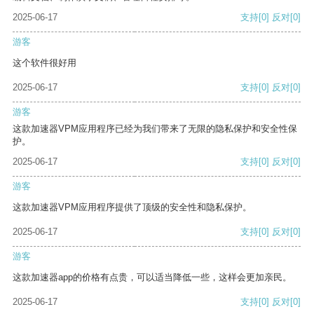
2025-06-17
支持
[0]
反对
[0]
游客
这个软件很好用
2025-06-17
支持
[0]
反对
[0]
游客
这款加速器VPM应用程序已经为我们带来了无限的隐私保护和安全性保
护。
2025-06-17
支持
[0]
反对
[0]
游客
这款加速器VPM应用程序提供了顶级的安全性和隐私保护。
2025-06-17
支持
[0]
反对
[0]
游客
这款加速器app的价格有点贵，可以适当降低一些，这样会更加亲民。
2025-06-17
支持
[0]
反对
[0]