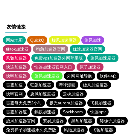
友情链接
网站地图
QuickQ
旋风加速度器
旋风加速
tiktok加速器
狗急加速器官网
优途加速器官网
风驰加速器
免费vps加速器外网苹果版
旋风加速度器
快连加速器
快连加速器官网入口
原子加速器
快鸭加速器
旋风加速度器
外网网址导航
软件中心
雷霆加速
狂飙加速器
哔咔漫画
旋风加速度器
快鸭官网
旋风加速度器
云梯加速器
雷霆每天免费2小时
极光aurora加速器
飞机加速器
雷霆加器速
蚂蚁加速器
Sockboom
快连npv
旋风加速器官网
安易加速器
黑豹加速器
爬梯子加速器
免费梯子加速器永久免费版
风驰加速器
飞驰加速器