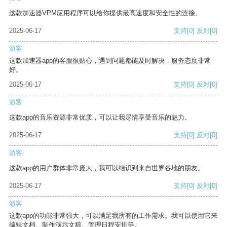
这款加速器VPM应用程序可以给你提供最高速度和安全性的连接。
2025-06-17
支持
[0]
反对
[0]
游客
这款加速器app的客服很贴心，遇到问题都能及时解决，服务态度非常
好。
2025-06-17
支持
[0]
反对
[0]
游客
这款app的音乐资源非常优质，可以让我尽情享受音乐的魅力。
2025-06-17
支持
[0]
反对
[0]
游客
这款app的用户群体非常庞大，我可以结识到来自世界各地的朋友。
2025-06-17
支持
[0]
反对
[0]
游客
这款app的功能非常强大，可以满足我所有的工作需求。我可以使用它来
编辑文档、制作演示文稿、管理日程安排等。