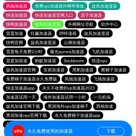
风驰加速器
免费vps加速器外网苹果版
旋风加速度器
快连加速器
快连加速器官网入口
原子加速器
快鸭加速器
旋风加速度器
外网网址导航
软件中心
雷霆加速
狂飙加速器
哔咔漫画
旋风加速度器
快鸭官网
旋风加速度器
云梯加速器
雷霆每天免费2小时
极光aurora加速器
飞机加速器
雷霆加器速
蚂蚁加速器
Sockboom
快连npv
旋风加速器官网
安易加速器
黑豹加速器
爬梯子加速器
免费梯子加速器永久免费版
风驰加速器
飞驰加速器
快连加速器app
永久不收费的vp加速器2023
加速器试用一天
海外加速器试用一小时
一元机场
旋风加速官网下载
黑洞海外npv加速梯子
西柚加速
黑洞加速npv官网下载
永久免费梯子加速器app
暴雪加速器
快联加速器
永久免费使用的加速器
下载