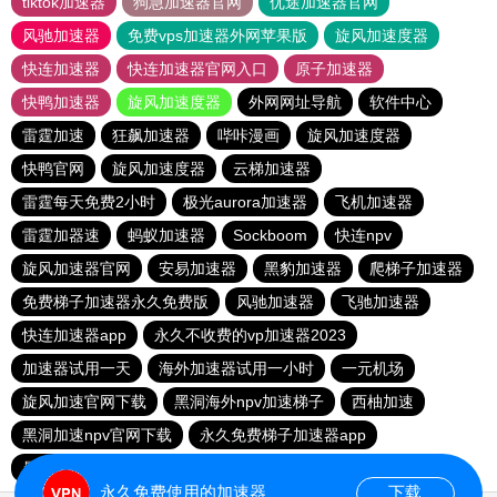
tiktok加速器
狗急加速器官网
优途加速器官网
风驰加速器
免费vps加速器外网苹果版
旋风加速度器
快连加速器
快连加速器官网入口
原子加速器
快鸭加速器
旋风加速度器
外网网址导航
软件中心
雷霆加速
狂飙加速器
哔咔漫画
旋风加速度器
快鸭官网
旋风加速度器
云梯加速器
雷霆每天免费2小时
极光aurora加速器
飞机加速器
雷霆加器速
蚂蚁加速器
Sockboom
快连npv
旋风加速器官网
安易加速器
黑豹加速器
爬梯子加速器
免费梯子加速器永久免费版
风驰加速器
飞驰加速器
快连加速器app
永久不收费的vp加速器2023
加速器试用一天
海外加速器试用一小时
一元机场
旋风加速官网下载
黑洞海外npv加速梯子
西柚加速
黑洞加速npv官网下载
永久免费梯子加速器app
暴雪加速器
快联加速器
永久免费使用的加速器
下载