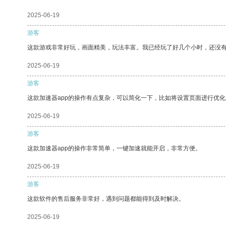
2025-06-19
游客
这款游戏非常好玩，画面精美，玩法丰富。我已经玩了好几个小时，还没
2025-06-19
游客
这款加速器app的操作有点复杂，可以简化一下，比如将设置页面进行优化
2025-06-19
游客
这款加速器app的操作非常简单，一键加速就能开启，非常方便。
2025-06-19
游客
这款软件的售后服务非常好，遇到问题都能得到及时解决。
2025-06-19