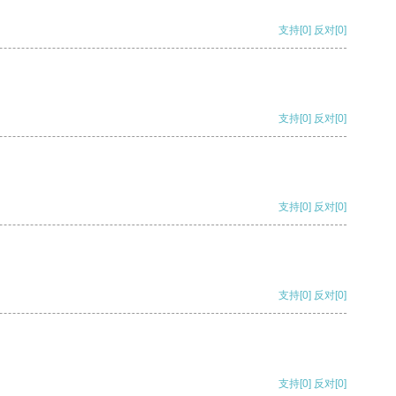
支持
[0]
反对
[0]
支持
[0]
反对
[0]
支持
[0]
反对
[0]
支持
[0]
反对
[0]
支持
[0]
反对
[0]