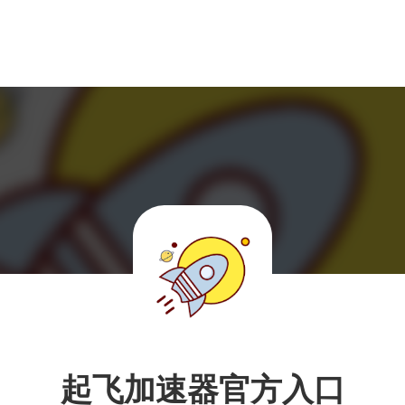
起飞加速器官方入口