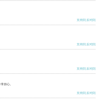
支持
[0]
反对
[0]
支持
[0]
反对
[0]
支持
[0]
反对
[0]
非常担心。
支持
[0]
反对
[0]