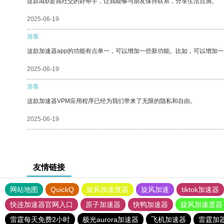
这款app是我社交的好帮手，让我能够与朋友保持联系，分享生活点滴。
2025-06-19
游客
这款加速器app的功能有点单一，可以增加一些新功能。比如，可以增加
2025-06-19
游客
这款加速器VPM应用程序已经为我们带来了无限的隐私和自由。
2025-06-19
友情链接
网站地图
QuickQ
旋风加速度器
旋风加速
tiktok加速器
快连加速器官网入口
原子加速器
快鸭加速器
旋风加速度器
雷霆每天免费2小时
极光aurora加速器
飞机加速器
雷霆加