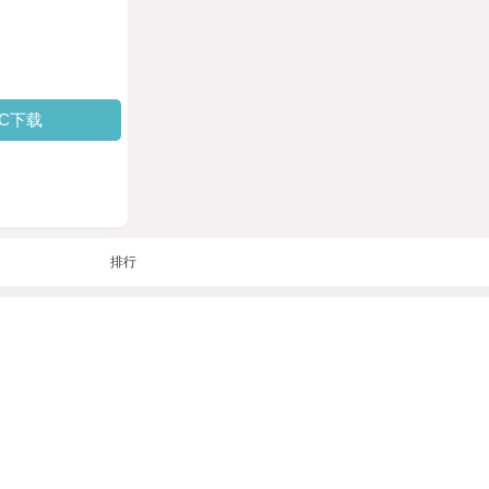
PC下载
排行