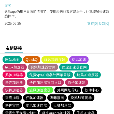
游客
这款app的用户界面简洁明了，使用起来非常容易上手，让我能够快速熟
悉操作。
2025-06-25
支持
[0]
反对
[0]
友情链接
网站地图
QuickQ
旋风加速度器
旋风加速
tiktok加速器
狗急加速器官网
优途加速器官网
风驰加速器
免费vps加速器外网苹果版
旋风加速度器
快连加速器
快连加速器官网入口
原子加速器
快鸭加速器
旋风加速度器
外网网址导航
软件中心
雷霆加速
狂飙加速器
哔咔漫画
旋风加速度器
快鸭官网
旋风加速度器
云梯加速器
雷霆每天免费2小时
极光aurora加速器
飞机加速器