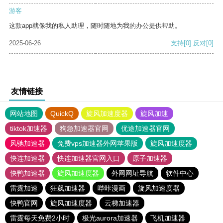
游客
这款app就像我的私人助理，随时随地为我的办公提供帮助。
2025-06-26
支持
[0]
反对
[0]
友情链接
网站地图
QuickQ
旋风加速度器
旋风加速
tiktok加速器
狗急加速器官网
优途加速器官网
风驰加速器
免费vps加速器外网苹果版
旋风加速度器
快连加速器
快连加速器官网入口
原子加速器
快鸭加速器
旋风加速度器
外网网址导航
软件中心
雷霆加速
狂飙加速器
哔咔漫画
旋风加速度器
快鸭官网
旋风加速度器
云梯加速器
雷霆每天免费2小时
极光aurora加速器
飞机加速器