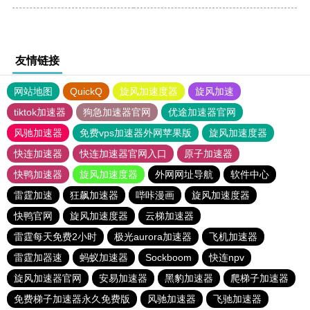
友情链接
网站地图
QuickQ
旋风加速度器
旋风加速
tiktok加速器
狗急加速器官网
优途加速器官网
风驰加速器
免费vps加速器外网苹果版
旋风加速度器
快连加速器
快连加速器官网入口
原子加速器
快鸭加速器
旋风加速度器
外网网址导航
软件中心
雷霆加速
狂飙加速器
哔咔漫画
旋风加速度器
快鸭官网
旋风加速度器
云梯加速器
雷霆每天免费2小时
极光aurora加速器
飞机加速器
雷霆加器速
蚂蚁加速器
Sockboom
快连npv
旋风加速器官网
安易加速器
黑豹加速器
爬梯子加速器
免费梯子加速器永久免费版
风驰加速器
飞驰加速器