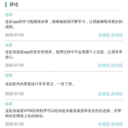
评论
游客
这款app的学习氛围很浓厚，能够激励我不断学习，让我能够取得更好的
成绩。
2025-07-03
支持
[0]
反对
[0]
游客
这款加速器app的安全性很高，使用过程中不会泄露个人信息，让我非常
放心。
2025-07-03
支持
[0]
反对
[0]
游客
这款软件的界面设计非常简洁，一目了然。
2025-07-03
支持
[0]
反对
[0]
游客
这款加速器VPM应用程序可以给你提供最高速度和安全性的连接，并帮
助你在网络上自由移动。
2025-07-03
支持
[0]
反对
[0]