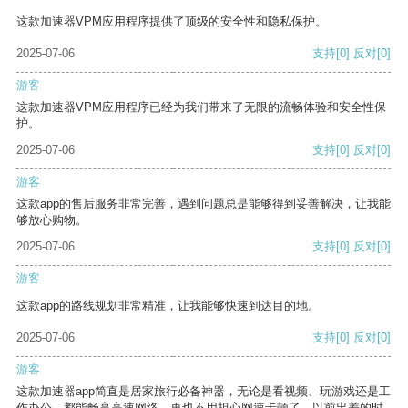
这款加速器VPM应用程序提供了顶级的安全性和隐私保护。
2025-07-06
支持
[0]
反对
[0]
游客
这款加速器VPM应用程序已经为我们带来了无限的流畅体验和安全性保
护。
2025-07-06
支持
[0]
反对
[0]
游客
这款app的售后服务非常完善，遇到问题总是能够得到妥善解决，让我能
够放心购物。
2025-07-06
支持
[0]
反对
[0]
游客
这款app的路线规划非常精准，让我能够快速到达目的地。
2025-07-06
支持
[0]
反对
[0]
游客
这款加速器app简直是居家旅行必备神器，无论是看视频、玩游戏还是工
作办公，都能畅享高速网络，再也不用担心网速卡顿了。以前出差的时