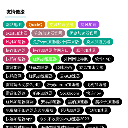
友情链接
网站地图
QuickQ
旋风加速度器
旋风加速
tiktok加速器
狗急加速器官网
优途加速器官网
风驰加速器
免费vps加速器外网苹果版
旋风加速度器
快连加速器
快连加速器官网入口
原子加速器
快鸭加速器
旋风加速度器
外网网址导航
软件中心
雷霆加速
狂飙加速器
哔咔漫画
旋风加速度器
快鸭官网
旋风加速度器
云梯加速器
雷霆每天免费2小时
极光aurora加速器
飞机加速器
雷霆加器速
蚂蚁加速器
Sockboom
快连npv
旋风加速器官网
安易加速器
黑豹加速器
爬梯子加速器
免费梯子加速器永久免费版
风驰加速器
飞驰加速器
快连加速器app
永久不收费的vp加速器2023
加速器试用一天
海外加速器试用一小时
一元机场