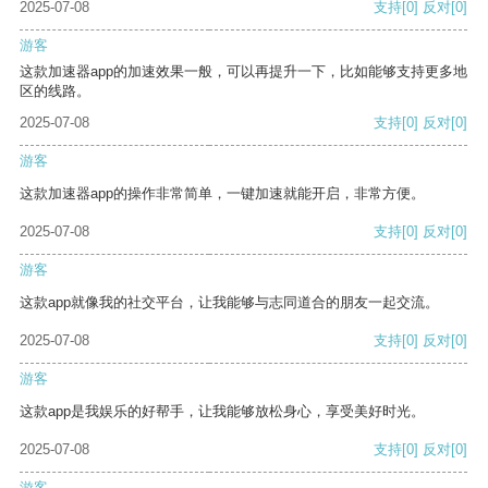
2025-07-08
支持
[0]
反对
[0]
游客
这款加速器app的加速效果一般，可以再提升一下，比如能够支持更多地
区的线路。
2025-07-08
支持
[0]
反对
[0]
游客
这款加速器app的操作非常简单，一键加速就能开启，非常方便。
2025-07-08
支持
[0]
反对
[0]
游客
这款app就像我的社交平台，让我能够与志同道合的朋友一起交流。
2025-07-08
支持
[0]
反对
[0]
游客
这款app是我娱乐的好帮手，让我能够放松身心，享受美好时光。
2025-07-08
支持
[0]
反对
[0]
游客