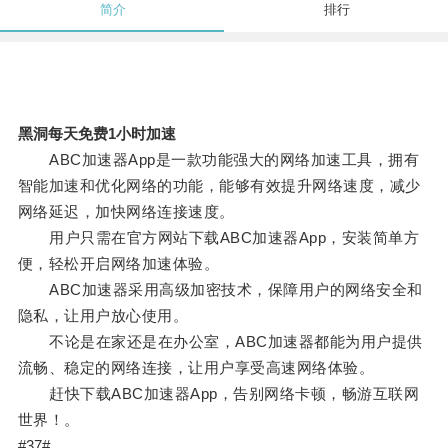
简介
排行
黑洞每天免费1小时加速
ABC加速器App是一款功能强大的网络加速工具，拥有
智能加速和优化网络的功能，能够有效提升网络速度，减少
网络延迟，加快网络连接速度。
用户只需在官方网站下载ABC加速器App，安装简单方
便，轻松开启网络加速体验。
ABC加速器采用高级加密技术，保障用户的网络安全和
隐私，让用户放心使用。
不论是在家还是在办公室，ABC加速器都能为用户提供
流畅、稳定的网络连接，让用户享受高速网络体验。
赶快下载ABC加速器App，告别网络卡顿，畅游互联网
世界！。
#37#