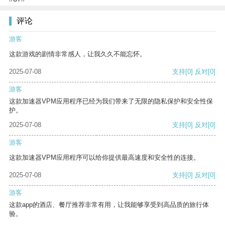
评论
游客
这款游戏的剧情非常感人，让我久久不能忘怀。
2025-07-08
支持
[0]
反对
[0]
游客
这款加速器VPM应用程序已经为我们带来了无限的隐私保护和安全性保
护。
2025-07-08
支持
[0]
反对
[0]
游客
这款加速器VPM应用程序可以给你提供最高速度和安全性的连接。
2025-07-08
支持
[0]
反对
[0]
游客
这款app的酒店、餐厅推荐非常有用，让我能够享受到高品质的旅行体
验。