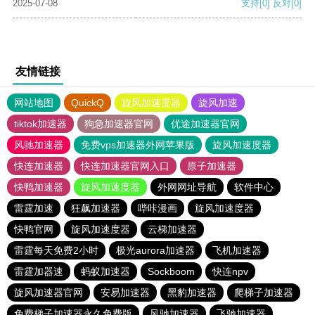
2025-07-08
支持
[0]
反对
[0]
友情链接
网站地图
QuickQ
旋风加速度器
旋风加速
tiktok加速器
狗急加速器官网
优途加速器官网
风驰加速器
免费vps加速器外网苹果版
旋风加速度器
快连加速器
快连加速器官网入口
原子加速器
快鸭加速器
旋风加速度器
外网网址导航
软件中心
雷霆加速
狂飙加速器
哔咔漫画
旋风加速度器
快鸭官网
旋风加速度器
云梯加速器
雷霆每天免费2小时
极光aurora加速器
飞机加速器
雷霆加器速
蚂蚁加速器
Sockboom
快连npv
旋风加速器官网
安易加速器
黑豹加速器
爬梯子加速器
免费梯子加速器永久免费版
风驰加速器
飞驰加速器