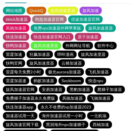
网站地图
QuickQ
旋风加速度器
旋风加速
tiktok加速器
狗急加速器官网
优途加速器官网
风驰加速器
免费vps加速器外网苹果版
旋风加速度器
快连加速器
快连加速器官网入口
原子加速器
快鸭加速器
旋风加速度器
外网网址导航
软件中心
雷霆加速
狂飙加速器
哔咔漫画
旋风加速度器
快鸭官网
旋风加速度器
云梯加速器
雷霆每天免费2小时
极光aurora加速器
飞机加速器
雷霆加器速
蚂蚁加速器
Sockboom
快连npv
旋风加速器官网
安易加速器
黑豹加速器
爬梯子加速器
免费梯子加速器永久免费版
风驰加速器
飞驰加速器
快连加速器app
永久不收费的vp加速器2023
加速器试用一天
海外加速器试用一小时
一元机场
旋风加速官网下载
黑洞海外npv加速梯子
西柚加速