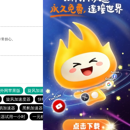
支持
[0]
反对
[0]
非常担心。
支持
[0]
反对
[0]
器外网苹果版
旋风加速度器
快连加速器
旋风加速度器
快鸭官网
旋风加速度器
云梯加速器
易加速器
黑豹加速器
爬梯子加速器
速器试用一小时
一元机场
旋风加速官网下载