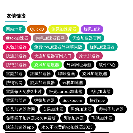
友情链接
网站地图
QuickQ
旋风加速度器
旋风加速
tiktok加速器
狗急加速器官网
优途加速器官网
风驰加速器
免费vps加速器外网苹果版
旋风加速度器
快连加速器
快连加速器官网入口
原子加速器
快鸭加速器
旋风加速度器
外网网址导航
软件中心
雷霆加速
狂飙加速器
哔咔漫画
旋风加速度器
快鸭官网
旋风加速度器
云梯加速器
雷霆每天免费2小时
极光aurora加速器
飞机加速器
雷霆加器速
蚂蚁加速器
Sockboom
快连npv
旋风加速器官网
安易加速器
黑豹加速器
爬梯子加速器
免费梯子加速器永久免费版
风驰加速器
飞驰加速器
快连加速器app
永久不收费的vp加速器2023