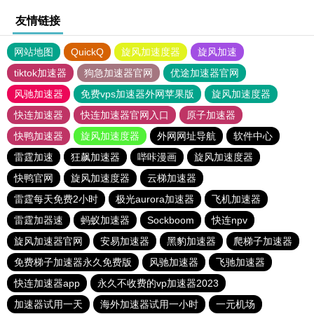
友情链接
网站地图
QuickQ
旋风加速度器
旋风加速
tiktok加速器
狗急加速器官网
优途加速器官网
风驰加速器
免费vps加速器外网苹果版
旋风加速度器
快连加速器
快连加速器官网入口
原子加速器
快鸭加速器
旋风加速度器
外网网址导航
软件中心
雷霆加速
狂飙加速器
哔咔漫画
旋风加速度器
快鸭官网
旋风加速度器
云梯加速器
雷霆每天免费2小时
极光aurora加速器
飞机加速器
雷霆加器速
蚂蚁加速器
Sockboom
快连npv
旋风加速器官网
安易加速器
黑豹加速器
爬梯子加速器
免费梯子加速器永久免费版
风驰加速器
飞驰加速器
快连加速器app
永久不收费的vp加速器2023
加速器试用一天
海外加速器试用一小时
一元机场