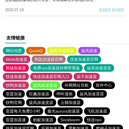
2025-07-19
支持
[0]
反对
[0]
友情链接
网站地图
QuickQ
旋风加速度器
旋风加速
tiktok加速器
狗急加速器官网
优途加速器官网
风驰加速器
免费vps加速器外网苹果版
旋风加速度器
快连加速器
快连加速器官网入口
原子加速器
快鸭加速器
旋风加速度器
外网网址导航
软件中心
雷霆加速
狂飙加速器
哔咔漫画
旋风加速度器
快鸭官网
旋风加速度器
云梯加速器
雷霆每天免费2小时
极光aurora加速器
飞机加速器
雷霆加器速
蚂蚁加速器
Sockboom
快连npv
旋风加速器官网
安易加速器
黑豹加速器
爬梯子加速器