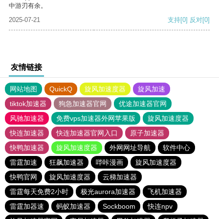
中游刃有余。
2025-07-21
支持
[0]
反对
[0]
友情链接
网站地图
QuickQ
旋风加速度器
旋风加速
tiktok加速器
狗急加速器官网
优途加速器官网
风驰加速器
免费vps加速器外网苹果版
旋风加速度器
快连加速器
快连加速器官网入口
原子加速器
快鸭加速器
旋风加速度器
外网网址导航
软件中心
雷霆加速
狂飙加速器
哔咔漫画
旋风加速度器
快鸭官网
旋风加速度器
云梯加速器
雷霆每天免费2小时
极光aurora加速器
飞机加速器
雷霆加器速
蚂蚁加速器
Sockboom
快连npv