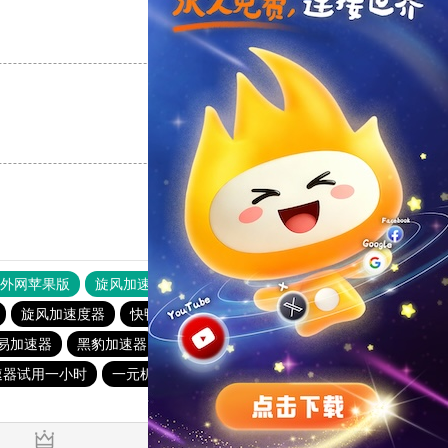
支持
[0]
反对
[0]
支持
[0]
反对
[0]
器外网苹果版
旋风加速度器
快连加速器
旋风加速度器
快鸭官网
旋风加速度器
云梯加速器
易加速器
黑豹加速器
爬梯子加速器
速器试用一小时
一元机场
旋风加速官网下载