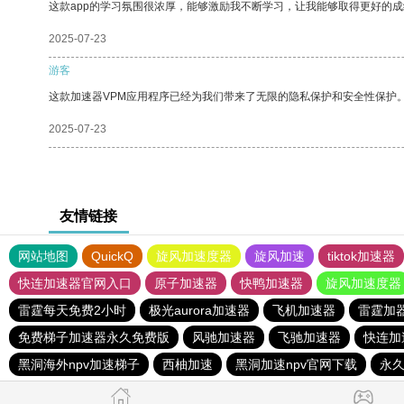
这款app的学习氛围很浓厚，能够激励我不断学习，让我能够取得更好的成
2025-07-23
游客
这款加速器VPM应用程序已经为我们带来了无限的隐私保护和安全性保护
2025-07-23
友情链接
网站地图
QuickQ
旋风加速度器
旋风加速
tiktok加速器
快连加速器官网入口
原子加速器
快鸭加速器
旋风加速度器
雷霆每天免费2小时
极光aurora加速器
飞机加速器
雷霆加
免费梯子加速器永久免费版
风驰加速器
飞驰加速器
快连加
黑洞海外npv加速梯子
西柚加速
黑洞加速npv官网下载
永久