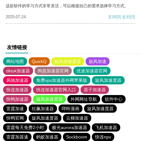
这款软件的学习方式非常灵活，可以根据自己的需求选择学习方式。
2025-07-24
支持
[0]
反对
[0]
友情链接
网站地图
QuickQ
旋风加速度器
旋风加速
tiktok加速器
狗急加速器官网
优途加速器官网
风驰加速器
免费vps加速器外网苹果版
旋风加速度器
快连加速器
快连加速器官网入口
原子加速器
快鸭加速器
旋风加速度器
外网网址导航
软件中心
雷霆加速
狂飙加速器
哔咔漫画
旋风加速度器
快鸭官网
旋风加速度器
云梯加速器
雷霆每天免费2小时
极光aurora加速器
飞机加速器
雷霆加器速
蚂蚁加速器
Sockboom
快连npv