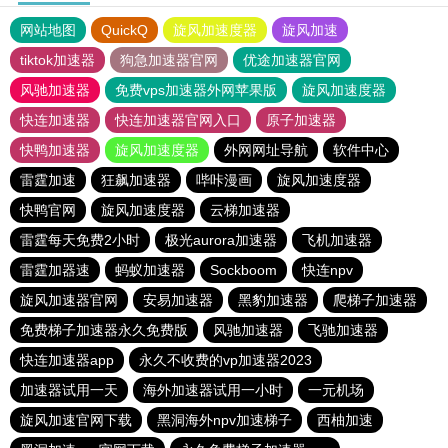
网站地图
QuickQ
旋风加速度器
旋风加速
tiktok加速器
狗急加速器官网
优途加速器官网
风驰加速器
免费vps加速器外网苹果版
旋风加速度器
快连加速器
快连加速器官网入口
原子加速器
快鸭加速器
旋风加速度器
外网网址导航
软件中心
雷霆加速
狂飙加速器
哔咔漫画
旋风加速度器
快鸭官网
旋风加速度器
云梯加速器
雷霆每天免费2小时
极光aurora加速器
飞机加速器
雷霆加器速
蚂蚁加速器
Sockboom
快连npv
旋风加速器官网
安易加速器
黑豹加速器
爬梯子加速器
免费梯子加速器永久免费版
风驰加速器
飞驰加速器
快连加速器app
永久不收费的vp加速器2023
加速器试用一天
海外加速器试用一小时
一元机场
旋风加速官网下载
黑洞海外npv加速梯子
西柚加速