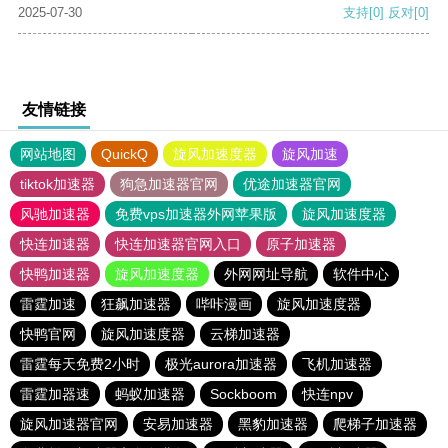
2025-07-30
支持
[0]
反对
[0]
友情链接
网站地图
QuickQ
旋风加速度器
旋风加速
tiktok加速器
狗急加速器官网
优途加速器官网
风驰加速器
免费vps加速器外网苹果版
旋风加速度器
快连加速器
快连加速器官网入口
原子加速器
快鸭加速器
旋风加速度器
外网网址导航
软件中心
雷霆加速
狂飙加速器
哔咔漫画
旋风加速度器
快鸭官网
旋风加速度器
云梯加速器
雷霆每天免费2小时
极光aurora加速器
飞机加速器
雷霆加器速
蚂蚁加速器
Sockboom
快连npv
旋风加速器官网
安易加速器
黑豹加速器
爬梯子加速器