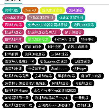
网站地图
QuickQ
旋风加速度器
旋风加速
tiktok加速器
狗急加速器官网
优途加速器官网
风驰加速器
免费vps加速器外网苹果版
旋风加速度器
快连加速器
快连加速器官网入口
原子加速器
快鸭加速器
旋风加速度器
外网网址导航
软件中心
雷霆加速
狂飙加速器
哔咔漫画
旋风加速度器
快鸭官网
旋风加速度器
云梯加速器
雷霆每天免费2小时
极光aurora加速器
飞机加速器
雷霆加器速
蚂蚁加速器
Sockboom
快连npv
旋风加速器官网
安易加速器
黑豹加速器
爬梯子加速器
免费梯子加速器永久免费版
风驰加速器
飞驰加速器
快连加速器app
永久不收费的vp加速器2023
加速器试用一天
海外加速器试用一小时
一元机场
旋风加速官网下载
黑洞海外npv加速梯子
西柚加速