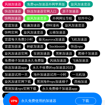
风驰加速器
免费vps加速器外网苹果版
旋风加速度器
快连加速器
快连加速器官网入口
原子加速器
快鸭加速器
旋风加速度器
外网网址导航
软件中心
雷霆加速
狂飙加速器
哔咔漫画
旋风加速度器
快鸭官网
旋风加速度器
云梯加速器
雷霆每天免费2小时
极光aurora加速器
飞机加速器
雷霆加器速
蚂蚁加速器
Sockboom
快连npv
旋风加速器官网
安易加速器
黑豹加速器
爬梯子加速器
免费梯子加速器永久免费版
风驰加速器
飞驰加速器
快连加速器app
永久不收费的vp加速器2023
加速器试用一天
海外加速器试用一小时
一元机场
旋风加速官网下载
黑洞海外npv加速梯子
西柚加速
黑洞加速npv官网下载
永久免费梯子加速器app
暴雪加速器
快联加速器
永久免费使用的加速器
下载