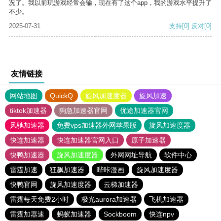
况了。我以前玩游戏经常会输，现在有了这个app，我的游戏水平提升了
不少。
2025-07-31
支持
[0]
反对
[0]
友情链接
网站地图
QuickQ
旋风加速度器
旋风加速
tiktok加速器
狗急加速器官网
优途加速器官网
风驰加速器
免费vps加速器外网苹果版
旋风加速度器
快连加速器
快连加速器官网入口
原子加速器
快鸭加速器
旋风加速度器
外网网址导航
软件中心
雷霆加速
狂飙加速器
哔咔漫画
旋风加速度器
快鸭官网
旋风加速度器
云梯加速器
雷霆每天免费2小时
极光aurora加速器
飞机加速器
雷霆加器速
蚂蚁加速器
Sockboom
快连npv