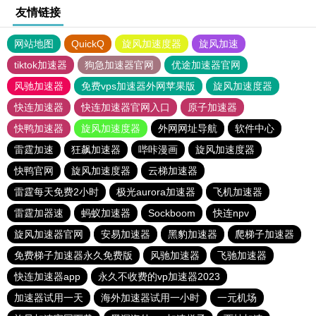
友情链接
网站地图
QuickQ
旋风加速度器
旋风加速
tiktok加速器
狗急加速器官网
优途加速器官网
风驰加速器
免费vps加速器外网苹果版
旋风加速度器
快连加速器
快连加速器官网入口
原子加速器
快鸭加速器
旋风加速度器
外网网址导航
软件中心
雷霆加速
狂飙加速器
哔咔漫画
旋风加速度器
快鸭官网
旋风加速度器
云梯加速器
雷霆每天免费2小时
极光aurora加速器
飞机加速器
雷霆加器速
蚂蚁加速器
Sockboom
快连npv
旋风加速器官网
安易加速器
黑豹加速器
爬梯子加速器
免费梯子加速器永久免费版
风驰加速器
飞驰加速器
快连加速器app
永久不收费的vp加速器2023
加速器试用一天
海外加速器试用一小时
一元机场