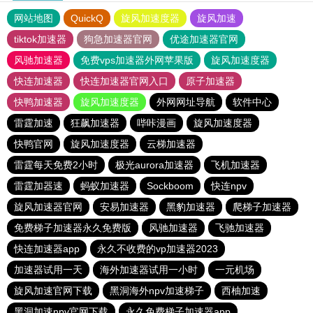
网站地图
QuickQ
旋风加速度器
旋风加速
tiktok加速器
狗急加速器官网
优途加速器官网
风驰加速器
免费vps加速器外网苹果版
旋风加速度器
快连加速器
快连加速器官网入口
原子加速器
快鸭加速器
旋风加速度器
外网网址导航
软件中心
雷霆加速
狂飙加速器
哔咔漫画
旋风加速度器
快鸭官网
旋风加速度器
云梯加速器
雷霆每天免费2小时
极光aurora加速器
飞机加速器
雷霆加器速
蚂蚁加速器
Sockboom
快连npv
旋风加速器官网
安易加速器
黑豹加速器
爬梯子加速器
免费梯子加速器永久免费版
风驰加速器
飞驰加速器
快连加速器app
永久不收费的vp加速器2023
加速器试用一天
海外加速器试用一小时
一元机场
旋风加速官网下载
黑洞海外npv加速梯子
西柚加速
黑洞加速npv官网下载
永久免费梯子加速器app