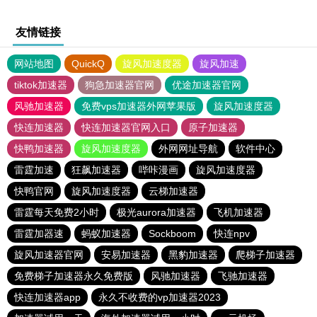
友情链接
网站地图
QuickQ
旋风加速度器
旋风加速
tiktok加速器
狗急加速器官网
优途加速器官网
风驰加速器
免费vps加速器外网苹果版
旋风加速度器
快连加速器
快连加速器官网入口
原子加速器
快鸭加速器
旋风加速度器
外网网址导航
软件中心
雷霆加速
狂飙加速器
哔咔漫画
旋风加速度器
快鸭官网
旋风加速度器
云梯加速器
雷霆每天免费2小时
极光aurora加速器
飞机加速器
雷霆加器速
蚂蚁加速器
Sockboom
快连npv
旋风加速器官网
安易加速器
黑豹加速器
爬梯子加速器
免费梯子加速器永久免费版
风驰加速器
飞驰加速器
快连加速器app
永久不收费的vp加速器2023