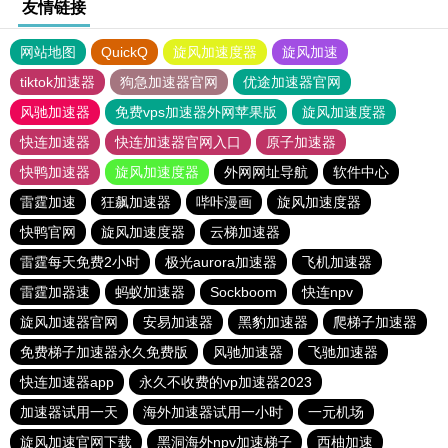
友情链接
网站地图
QuickQ
旋风加速度器
旋风加速
tiktok加速器
狗急加速器官网
优途加速器官网
风驰加速器
免费vps加速器外网苹果版
旋风加速度器
快连加速器
快连加速器官网入口
原子加速器
快鸭加速器
旋风加速度器
外网网址导航
软件中心
雷霆加速
狂飙加速器
哔咔漫画
旋风加速度器
快鸭官网
旋风加速度器
云梯加速器
雷霆每天免费2小时
极光aurora加速器
飞机加速器
雷霆加器速
蚂蚁加速器
Sockboom
快连npv
旋风加速器官网
安易加速器
黑豹加速器
爬梯子加速器
免费梯子加速器永久免费版
风驰加速器
飞驰加速器
快连加速器app
永久不收费的vp加速器2023
加速器试用一天
海外加速器试用一小时
一元机场
旋风加速官网下载
黑洞海外npv加速梯子
西柚加速